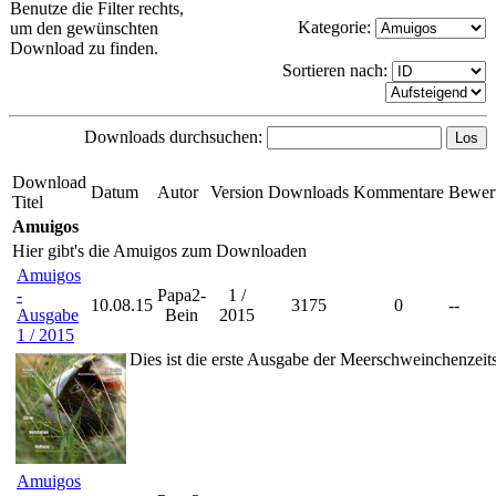
Benutze die Filter rechts,
Kategorie:
um den gewünschten
Download zu finden.
Sortieren nach:
Downloads durchsuchen:
Download
Datum
Autor
Version
Downloads
Kommentare
Bewer
Titel
Amuigos
Hier gibt's die Amuigos zum Downloaden
Amuigos
-
Papa2-
1 /
10.08.15
3175
0
--
Ausgabe
Bein
2015
1 / 2015
Dies ist die erste Ausgabe der Meerschweinchenzeits
Amuigos