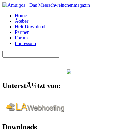
Home
Ãœber
Heft Download
Partner
Forum
Impressum
UnterstÃ¼tzt von:
Downloads