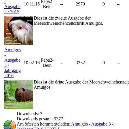
-
Papa2-
10.11.15
--
2970
0
--
Ausgabe
Bein
2 / 2015
Dies ist die zweite Ausgabe der
Meerschweinchenzeitschrift Amuigos.
Amuigos
-
Ausgabe
Papa2-
10.02.16
--
3232
0
--
3 /
Bein
Jahrgang
2016
Dies ist die dritte Ausgabe der Meerschweinchenzeits
Amuigos
Downloads: 3
Downloads gesamt: 9377
Am öftesten heruntergeladen:
Amuigos - Ausgabe 3 /