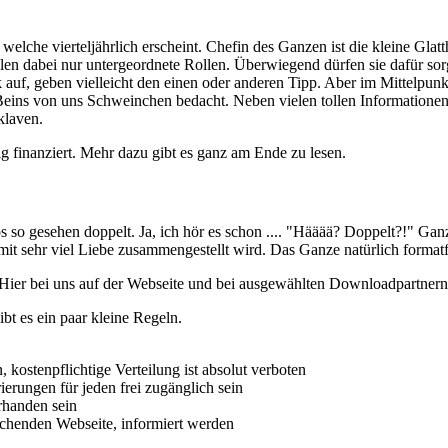
che vierteljährlich erscheint. Chefin des Ganzen ist die kleine Glatth
dabei nur untergeordnete Rollen. Überwiegend dürfen sie dafür sorgen,
auf, geben vielleicht den einen oder anderen Tipp. Aber im Mittelpunkt
-Beins von uns Schweinchen bedacht. Neben vielen tollen Informatione
klaven.
ig finanziert. Mehr dazu gibt es ganz am Ende zu lesen.
gesehen doppelt. Ja, ich hör es schon .... "Hääää? Doppelt?!" Ganz einf
it sehr viel Liebe zusammengestellt wird. Das Ganze natürlich formatfü
ier bei uns auf der Webseite und bei ausgewählten Downloadpartnern
ibt es ein paar kleine Regeln.
 kostenpflichtige Verteilung ist absolut verboten
erungen für jeden frei zugänglich sein
rhanden sein
echenden Webseite, informiert werden