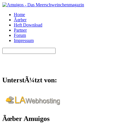
Home
Ãœber
Heft Download
Partner
Forum
Impressum
UnterstÃ¼tzt von:
Ãœber Amuigos