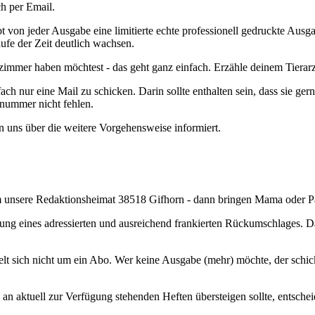
h per Email.
bt von jeder Ausgabe eine limitierte echte professionell gedruckte Ausg
aufe der Zeit deutlich wachsen.
immer haben möchtest - das geht ganz einfach. Erzähle deinem Tierar
infach nur eine Mail zu schicken. Darin sollte enthalten sein, dass si
nnummer nicht fehlen.
 uns über die weitere Vorgehensweise informiert.
 um unsere Redaktionsheimat 38518 Gifhorn - dann bringen Mama oder P
endung eines adressierten und ausreichend frankierten Rückumschlages. D
delt sich nicht um ein Abo. Wer keine Ausgabe (mehr) möchte, der sch
 an aktuell zur Verfügung stehenden Heften übersteigen sollte, entschei