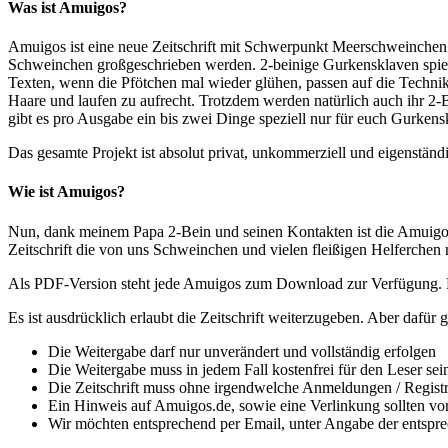
Was ist Amuigos?
Amuigos ist eine neue Zeitschrift mit Schwerpunkt Meerschweinchen wel
Schweinchen großgeschrieben werden. 2-beinige Gurkensklaven spielen 
Texten, wenn die Pfötchen mal wieder glühen, passen auf die Technik 
Haare und laufen zu aufrecht. Trotzdem werden natürlich auch ihr 2
gibt es pro Ausgabe ein bis zwei Dinge speziell nur für euch Gurkens
Das gesamte Projekt ist absolut privat, unkommerziell und eigenständ
Wie ist Amuigos?
Nun, dank meinem Papa 2-Bein und seinen Kontakten ist die Amuigos so 
Zeitschrift die von uns Schweinchen und vielen fleißigen Helferchen m
Als PDF-Version steht jede Amuigos zum Download zur Verfügung. H
Es ist ausdrücklich erlaubt die Zeitschrift weiterzugeben. Aber dafür g
Die Weitergabe darf nur unverändert und vollständig erfolgen
Die Weitergabe muss in jedem Fall kostenfrei für den Leser sein,
Die Zeitschrift muss ohne irgendwelche Anmeldungen / Registri
Ein Hinweis auf Amuigos.de, sowie eine Verlinkung sollten vo
Wir möchten entsprechend per Email, unter Angabe der entspr