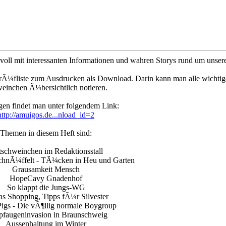
voll mit interessanten Informationen und wahren Storys rund um unser
Ã¼fliste zum Ausdrucken als Download. Darin kann man alle wichtig
einchen Ã¼bersichtlich notieren.
en findet man unter folgendem Link:
http://amuigos.de...nload_id=2
Themen in diesem Heft sind:
schweinchen im Redaktionsstall
chnÃ¼ffelt - TÃ¼cken in Heu und Garten
Grausamkeit Mensch
HopeCavy Gnadenhof
So klappt die Jungs-WG
s Shopping, Tipps fÃ¼r Silvester
igs - Die vÃ¶llig normale Boygroup
faugeninvasion in Braunschweig
Aussenhaltung im Winter