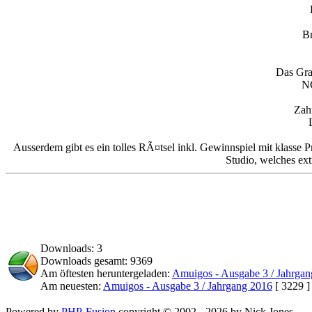
Br
Das Gra
NC
Zah
Ausserdem gibt es ein tolles RÃ¤tsel inkl. Gewinnspiel mit klasse
Studio, welches ex
Downloads: 3
Downloads gesamt: 9369
Am öftesten heruntergeladen:
Amuigos - Ausgabe 3 / Jahrga
Am neuesten:
Amuigos - Ausgabe 3 / Jahrgang 2016
[ 3229 ]
Powered by
PHP-Fusion
copyright © 2002 - 2026 by Nick Jones.