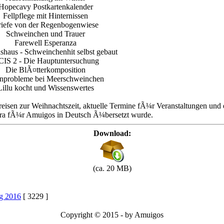
Hopecavy Postkartenkalender
Fellpflege mit Hinternissen
iefe von der Regenbogenwiese
Schweinchen und Trauer
Farewell Esperanza
shaus - Schweinchenhit selbst gebaut
IS 2 - Die Hauptuntersuchung
Die BlÃ¤tterkomposition
nprobleme bei Meerschweinchen
Lillu kocht und Wissenswertes
 Preisen zur Weihnachtszeit, aktuelle Termine fÃ¼r Veranstaltungen u
tra fÃ¼r Amuigos in Deutsch Ã¼bersetzt wurde.
Download:
(ca. 20 MB)
ng 2016
[ 3229 ]
Copyright © 2015 - by Amuigos